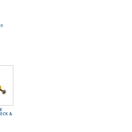
OR
E
ECK &