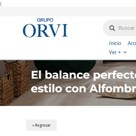
{
Búsqueda
de
productos
Inicio
Acc
Ver +
« Regresar