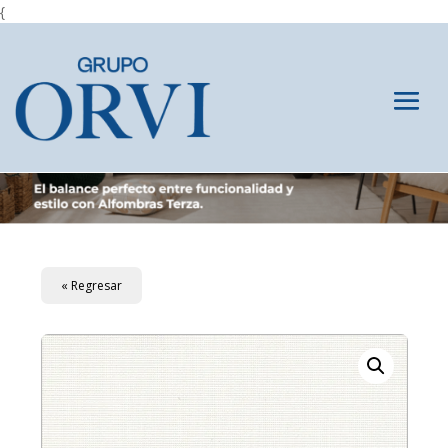
{
« Regresar