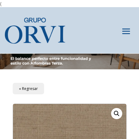
{
« Regresar