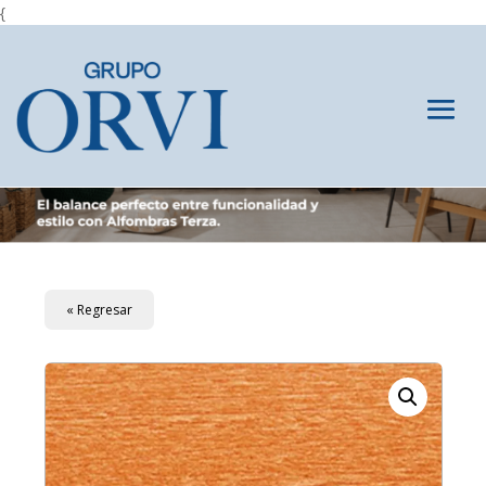
{
« Regresar