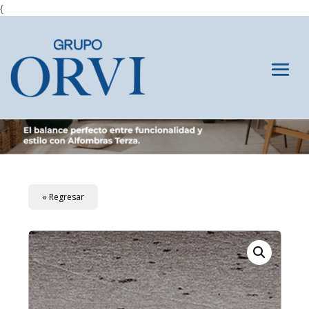
{
« Regresar