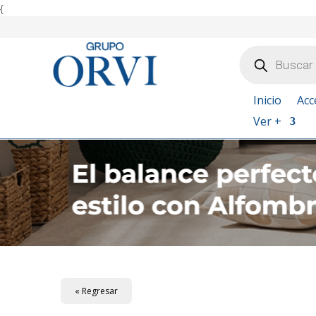
{
Búsqueda
de
productos
Inicio
Acc
Ver +
« Regresar