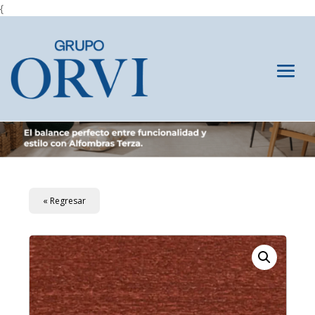
{
« Regresar