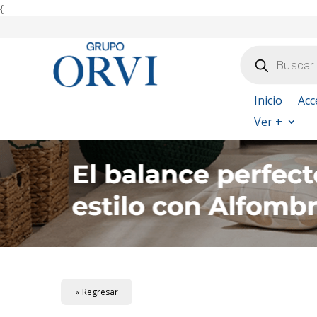
{
Búsqueda
de
productos
Inicio
Acc
Ver +
« Regresar