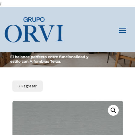
{
« Regresar