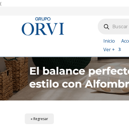
{
Búsqueda
de
productos
Inicio
Acc
Ver +
« Regresar