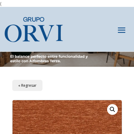
{
« Regresar