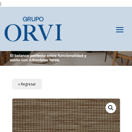
{
« Regresar