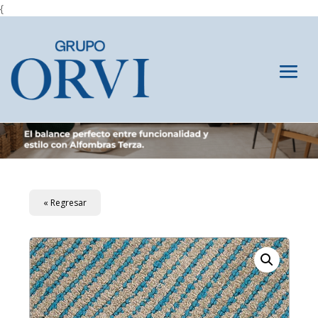
{
« Regresar