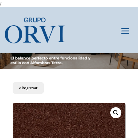
{
« Regresar