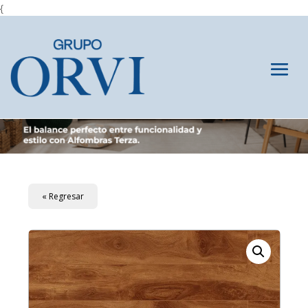
{
« Regresar