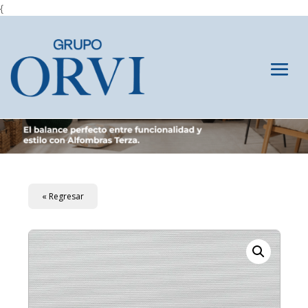
{
« Regresar