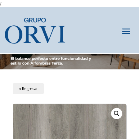
{
« Regresar