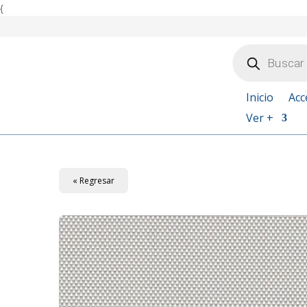
{
Búsqueda
de
productos
Inicio
Acc
Ver +
« Regresar