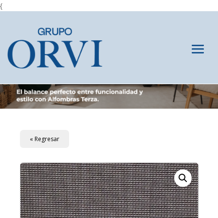
{
« Regresar