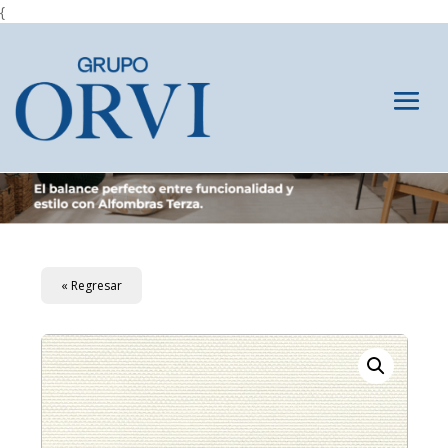
{
« Regresar