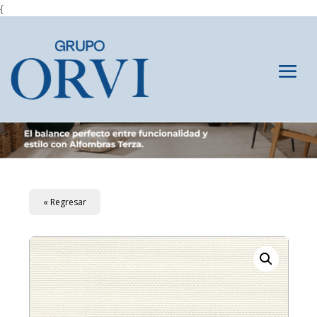
{
« Regresar