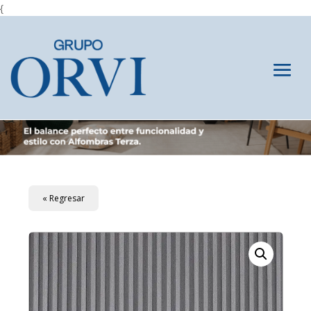
{
« Regresar