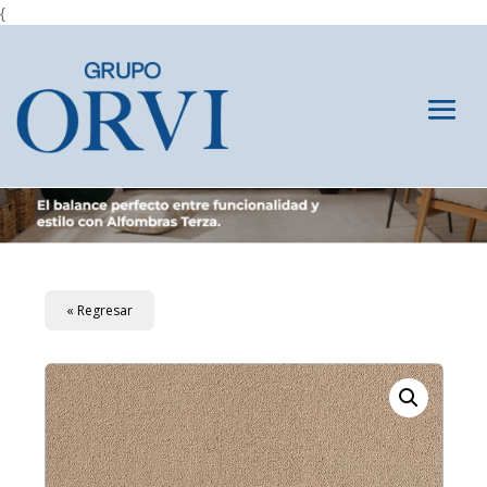
{
« Regresar