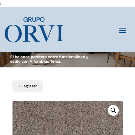
{
« Regresar