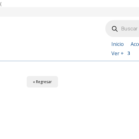
{
Búsqueda
de
productos
Inicio
Acc
Ver +
« Regresar