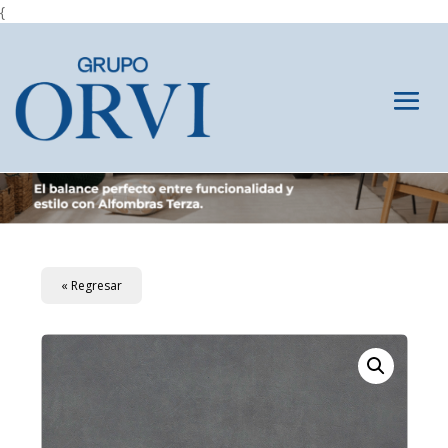
{
« Regresar