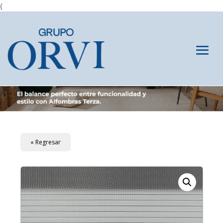
{
« Regresar