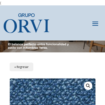
{
« Regresar