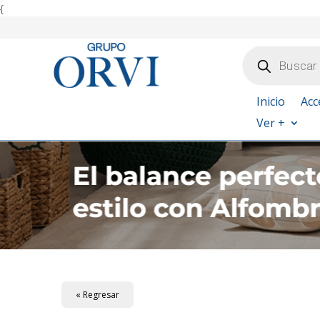
{
Búsqueda
de
productos
Inicio
Acc
Ver +
« Regresar