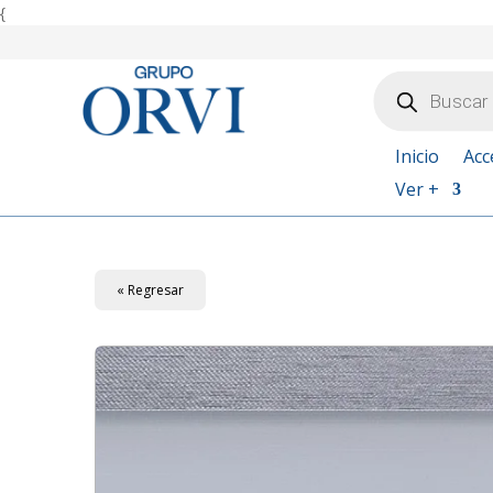
{
Búsqueda
de
productos
Inicio
Acc
Ver +
« Regresar