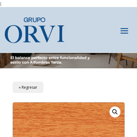
{
« Regresar