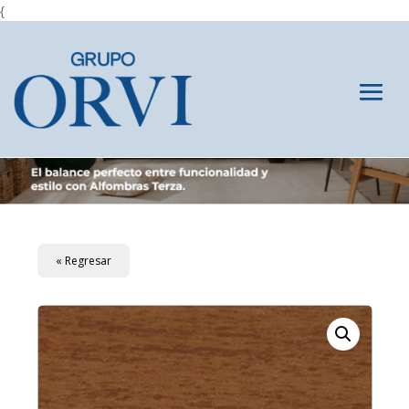
{
« Regresar