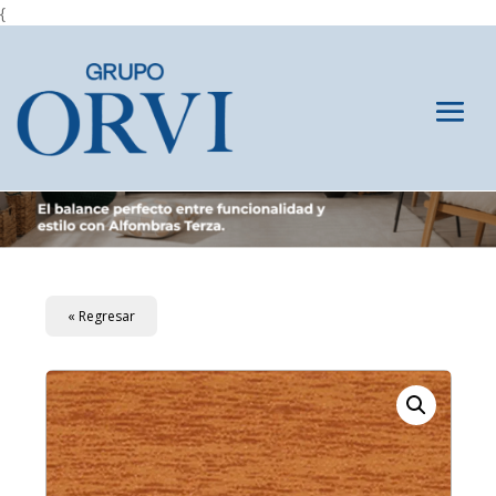
{
« Regresar