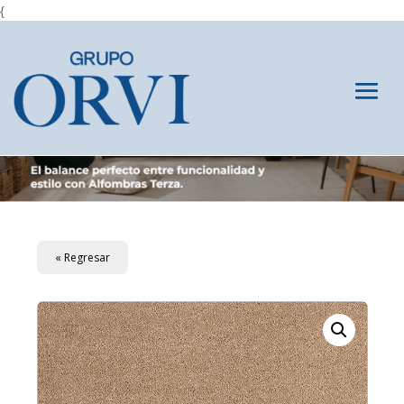
{
« Regresar