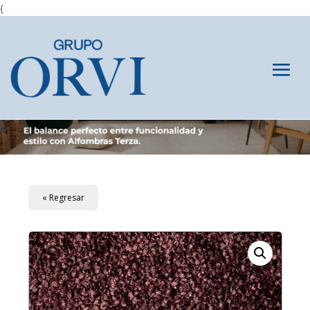
{
« Regresar