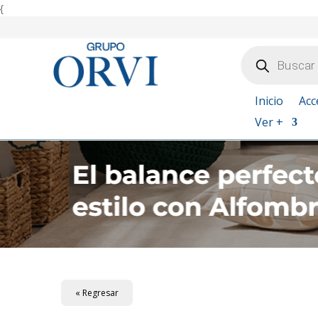
{
Búsqueda
de
productos
Inicio
Acc
Ver +
« Regresar