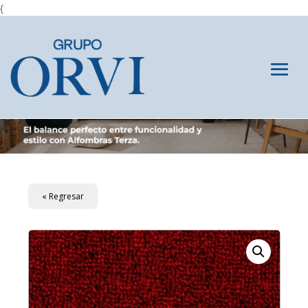
{
« Regresar