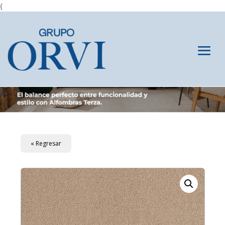
{
« Regresar