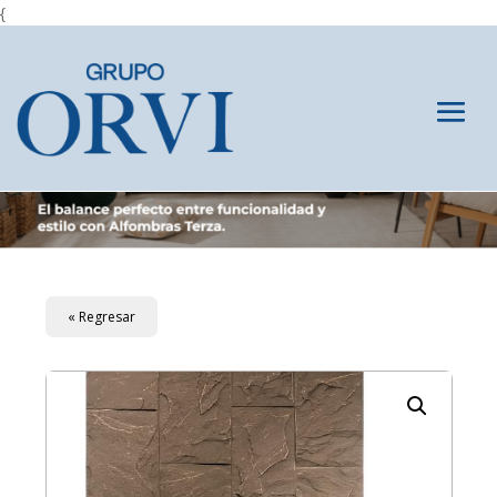
{
« Regresar