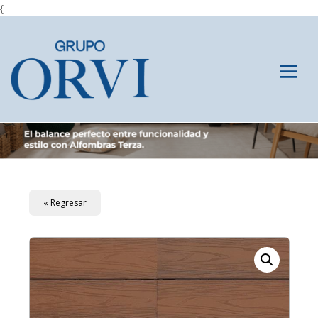
{
« Regresar