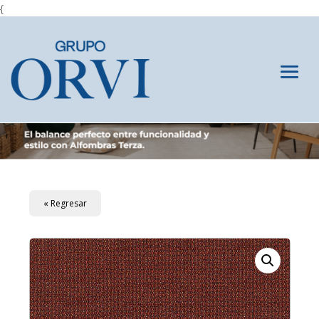
{
« Regresar