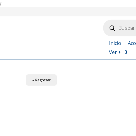
{
Búsqueda
de
productos
Inicio
Acc
Ver +
« Regresar