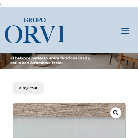
{
« Regresar