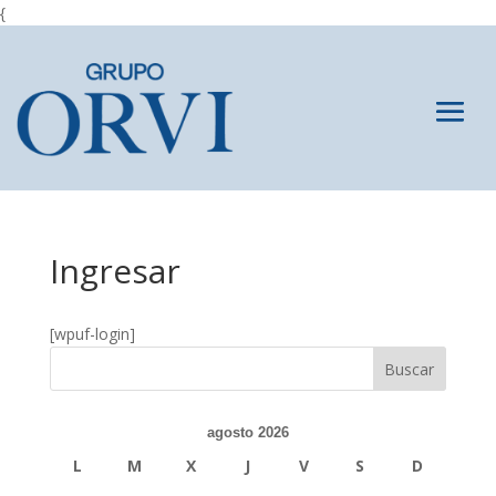
{
Ingresar
[wpuf-login]
agosto 2026
L
M
X
J
V
S
D